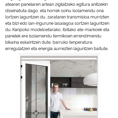
atearen panelaren artean zigilatzeko egitura anitzekin
diseinatuta dago, eta horrek soinu isolamendu ona
lortzen laguntzen du, zarataren transmisioa murrizten
eta bizi edo lan-ingurune lasaiagoa sortzen laguntzen
du. Kanpoko modeloetarako, itxitako ate-markoek eta
panelek ere isolamendu termikoen errendimendu
bikaina eskaintzen dute, barruko tenperatura
erregulatzen eta energia aurrezten laguntzen baitute.