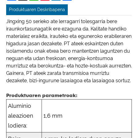
Produktuaren Deskribapena
Jingxing 50 serieko ate lerragarri tolesgarria bere
iraunkortasunagatik ere ezaguna da. Kalitate handiko
materialez eraikita, irauteko eta eguneroko erabileraren
higadura jasan dezakete. PT ateek eskaintzen duten
isolamendu onak etxea bero mantentzen laguntzen du
neguan eta udan freskoan, energia-kontsumoa
murriztuz eta berokuntza- eta hozte-kostuak aurrezten.
Gainera, PT ateek zarata transmisioa murriztu
dezakete, bizi-ingurune lasaiagoa eta lasaiagoa sortuz.
Produktuaren parametroak:
Aluminio
aleazioen
1,6 mm
lodiera: