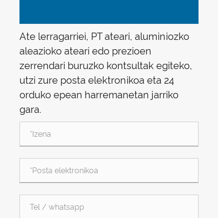
Ate lerragarriei, PT ateari, aluminiozko
aleazioko ateari edo prezioen
zerrendari buruzko kontsultak egiteko,
utzi zure posta elektronikoa eta 24
orduko epean harremanetan jarriko
gara.