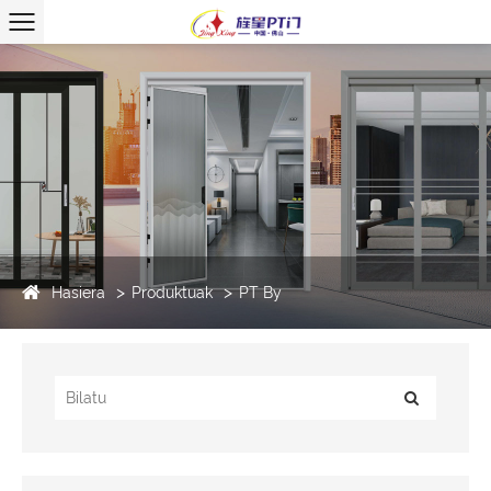
Hasiera
Produktuak
PT By