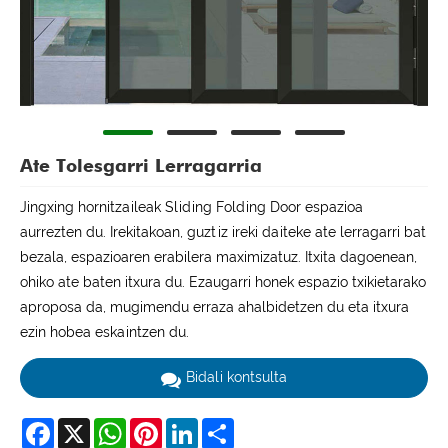
Ate Tolesgarri Lerragarria
Jingxing hornitzaileak Sliding Folding Door espazioa
aurrezten du. Irekitakoan, guztiz ireki daiteke ate lerragarri bat
bezala, espazioaren erabilera maximizatuz. Itxita dagoenean,
ohiko ate baten itxura du. Ezaugarri honek espazio txikietarako
aproposa da, mugimendu erraza ahalbidetzen du eta itxura
ezin hobea eskaintzen du.
Bidali kontsulta
Facebook
X
WhatsApp
Pinterest
LinkedIn
Share