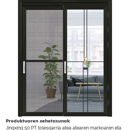
Produktuaren xehetasunak
Jingxing 50 PT tolesgarria atea atearen markoaren eta