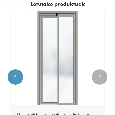
Lotutako produktuak


PT aluminiozko aleazioko ate kulunkaria