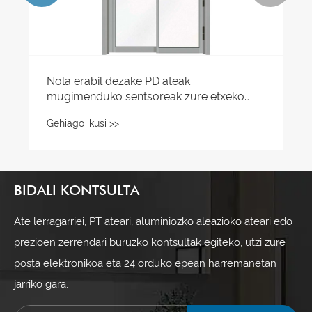
Nola erabil dezake PD ateak
mugimenduko sentsoreak zure etxeko
segurtasuna iraultzeko
Gehiago ikusi >>
BIDALI KONTSULTA
Ate lerragarriei, PT ateari, aluminiozko aleazioko ateari edo
prezioen zerrendari buruzko kontsultak egiteko, utzi zure
posta elektronikoa eta 24 orduko epean harremanetan
jarriko gara.