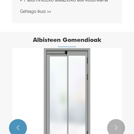
Gehiago ikusi >>
Albisteen Gomendioak

