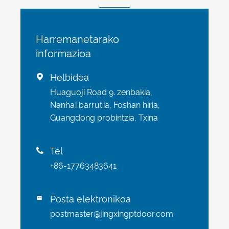
Harremanetarako
informazioa
Helbidea

Huaguoji Road 9. zenbakia,
Nanhai barrutia, Foshan hiria,
Guangdong probintzia, Txina
Tel

+86-17763483641
Posta elektronikoa

postmaster@jingxingptdoor.com