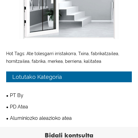
Hot Tags: Ate tolesgarri irristakorra, Txina, fabrikatzailea,
hornitzailea, fabrika, merkea, berriena, kalitatea
Lotutako Kategoria
PT By
PD Atea
Aluminiozko aleazioko atea
Bidali kontsulta