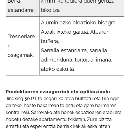
Beira
4 mm-ko lodiera duen geruza
estandarra:
bikoitza
Aluminiozko aleazioko bisagra,
Ateak ixteko gailua, Atearen
Tresneriare
buffera,
n
Sarraila estandarra, sarraila
osagarriak:
adimenduna, torlojua, imana,
ateko eskuila
Produktuaren ezaugarriak eta aplikazioak:
Jingxing 50 PT tolesgarriko atea bultzatu eta tira egin
daiteke, hosto bakarrean tolestu eta gero hormaren
kontra ireki. Sarrerako ate honek espazioaren erabilera
hobetu dezake apartamentu txikietan. Zure bizitza
erraztu eta esperientzia berriak irekiak eskaintzen